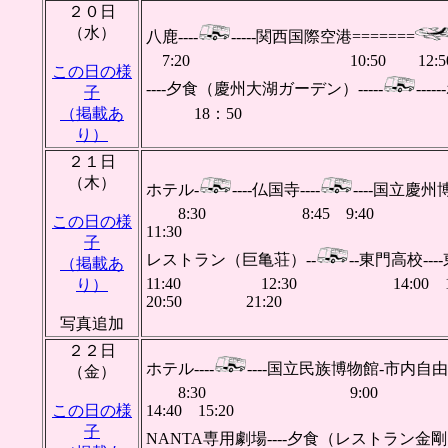
２０日
（水）
八鹿----
-----関西国際空港=======
7:20 10:50 12
この日の様
----夕食（慶州大湖ガーデン）-----
---
子
（掲載あ
18：50 
り）
２１日
（木）
ホテル-
----仏国寺----
----国立慶州博
8:30 8:45 9:4
この日の様
11:30
子
レストラン（巨亀荘）--
--東門高校--
（掲載あ
11:40 12:30 14:00 1
り）
20:50 21:20
写真追加
２２日
ホテル----
----国立民族博物館-市内自由
（金）
8:30 9:00
この日の様
14:40 15:20
子
NANTA専用劇場----夕食（レストラン金剛山