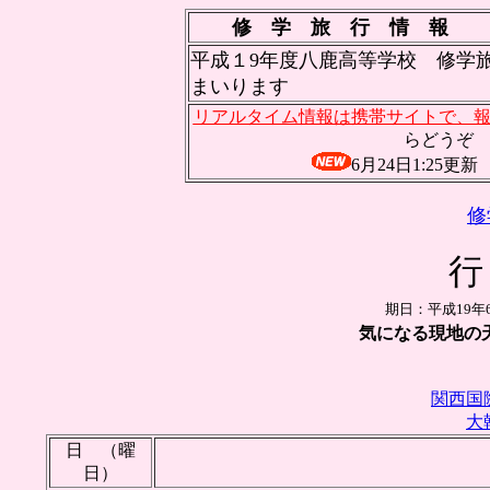
修 学 旅 行 情 報
平成１9年度八鹿高等学校 修学
まいります
リアルタイム情報は携帯サイトで、
らどうぞ
6月24日1:
修
行
期日：平成19年
気になる現地の
関西国
大
日 （曜
日）