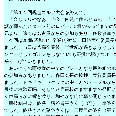
「第１１回親睦ゴルフ大会を終えて」
「久しぶりやなぁ」「今 何処に住んどるん」「3
話が弾んだスタート前のロビー。5期から66期までの
元より、遠くは名古屋からの参加もあり、多数参加さ
今回は28期(昭和51年卒業)が幹事。田路実行委員
ました。当日は八高卒業後、半世紀が過ぎようとして
ンターとしてゴルフをしない3名も応援に駆けつけ、ゴ
盛り上げていきました。
あいにくの雨模様の中でのプレーとなり最終組のホ
の参加者がありました。森田会長の挨拶、実行委員長
ました。ドキドキ、ワクワクの中、どのテーブルから
最後に校歌斉唱、そして八鹿高校のますますの発展と
く声高らかに響き渡り、和やかな内に幕が閉じられま
競技結果は、優勝 猪谷晋平さん（30期）、準優勝 
でした。優勝された猪谷さんは、二度目の優勝（第７