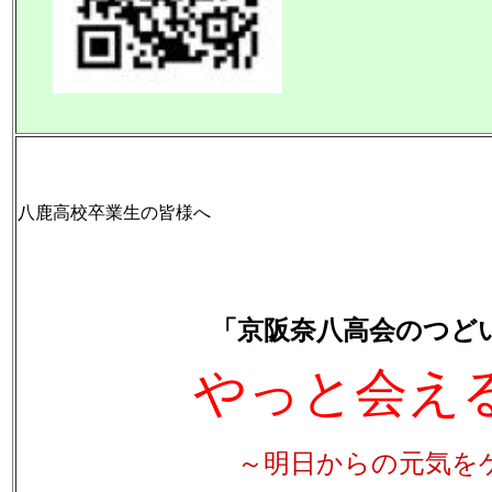
八鹿高校卒業生の皆様へ
京阪
会長 
「京阪奈八高会のつど
やっと会え
～明日からの元気を