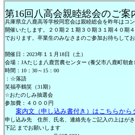
第16回八高会親睦総会のご案
兵庫県立八鹿高等学校同窓会は親睦総会を昨年はコン
開催いたします。２０期２１期３０期３１期４０期４
でおります。卒業生のみなさまのご参加お待ちしてお
開催日：2023年１１月18日（土）
会場：JAたじま八鹿営農センター (養父市八鹿町朝倉1
時間：10：30～15：00
：☆落語
笑福亭鶴笑（31期）
☆おたのしみ抽選会
参加費：４０００円
案内文（申し込み書付き）はこちらから
申し込み先 住所、氏名、連絡先をご記入の上はがき
下記 までお願いします