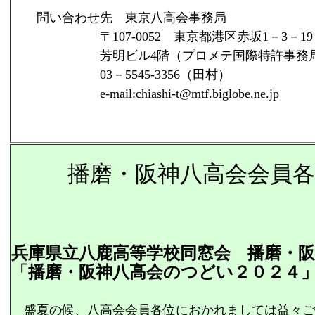
問い合わせ先 東京八高会事務局
〒107-0052 東京都港区赤坂1－3－19
芳明ビル4階（プロメテ国際特許事務局
03－5545-3356（田村）
e-mail:chiashi-t@mtf.biglobe.ne.jp
播磨・阪神八高会会員各
播磨八高会
阪神八高会
兵庫県立八鹿高等学校同窓会 播磨・阪
「播磨・阪神八高会のつどい２０２４
盛夏の候、八高会会員各位におかれましては益々ご