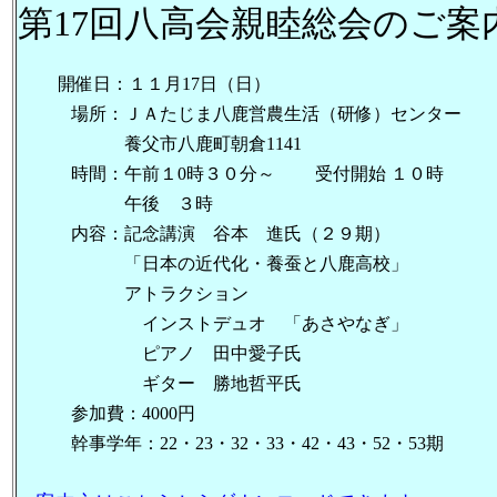
第17回八高会親睦総会のご案
開催日：１１月17日（日）
場所：ＪＡたじま八鹿営農生活（研修）センター
養父市八鹿町朝倉1141
時間：午前１0時３０分～ 受付開始 １０時
午後 ３時
内容：記念講演 谷本 進氏（２９期）
「日本の近代化・養蚕と八鹿高校」
アトラクション
インストデュオ 「あさやなぎ」
ピアノ 田中愛子氏
ギター 勝地哲平氏
参加費：4000円
幹事学年：22・23・32・33・42・43・52・53期