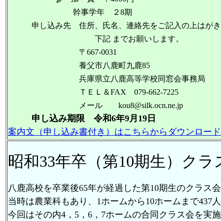
幹事学年 ２8期
申し込み先 住所、氏名、連絡先をご記入の上はがき
下記 までお願いします。
〒667-0031
養父市八鹿町九鹿85
兵庫県立八鹿高等学校同窓会事務局
ＴＥＬ＆FAX 079-662-7225
メール kou8@silk.ocn.ne.jp
申し込み期限 令和6年9月19日
案内文（申し込み書付き）はこちらからダウンロード
昭和33年卒（第10期生）クラ
八鹿高校を卒業後65年が経過した第10期生のクラス
当時は農業科もあり、1ホームから10ホームまで437
今回はその内4，5，6，7ホームの合同クラス会を