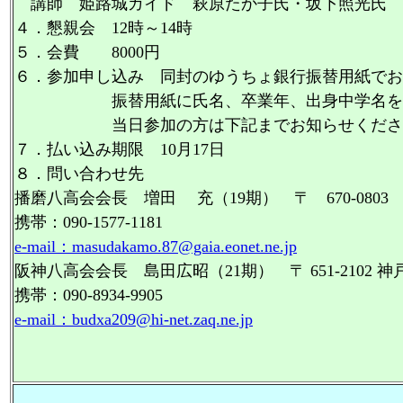
講師 姫路城ガイド 萩原たか子氏・坂下照光氏
４．懇親会 12時～14時
５．会費 8000円
６．参加申し込み 同封のゆうちょ銀行振替用紙でお
振替用紙に氏名、卒業年、出身中学名
当日参加の方は下記までお知らせくださ
７．払い込み期限 10月17日
８．問い合わせ先
播磨八高会会長 増田 充（19期） 〒 670-0803 姫路
携帯：090-1577-1181
e-mail：masudakamo.87@gaia.eonet.ne.jp
阪神八高会会長 島田広昭（21期） 〒 651-2102 神
携帯：090-8934-9905
e-mail：budxa209@hi-net.zaq.ne.jp