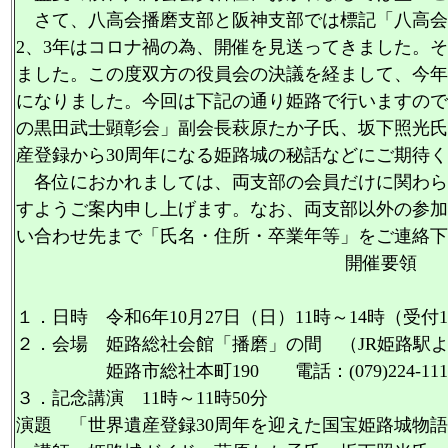
さて、八高会播磨支部と阪神支部では標記「八高会
2、3年はコロナ禍の為、開催を見送ってきました。
ました。この度双方の役員会の決議を経まして、今年
になりました。今回は下記の通り姫路で行いますので
の黒田武士顕彰会」副会長萩原たか子氏、坂下照光氏
産登録から30周年になる姫路城の秘話などにご期待
各位におかれましては、両支部の会員だけに関わら
すようご案内申し上げます。なお、両支部以外の参加
い合わせ先まで「氏名・住所・卒業年等」をご連絡下
開催要領
１．日時 令和6年10月27日（日）11時～14時（受付1
２．会場 姫路総社会館「播磨」の間 （JR姫路駅
姫路市総社本町190 電話：(079)224-111
３．記念講演 11時～11時50分
演題 「世界遺産登録30周年を迎えた国宝姫路城物