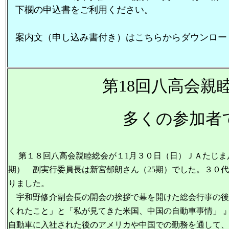
下欄の申込書をご利用ください。
案内文（申し込み書付き）はこちらからダウンロー
第18回八高会親睦
多くの参加者で盛
第１８回八高会親睦総会が１1月３０日（日）ＪＡたじま
期） 副実行委員長は新宮郁朗さん（25期）でした。３０
りました。
宇和野修介副会長の開会の挨拶で幕を開けた総会行事の後
くれたこと」と「私が見てきた米国、中国の自動車事情」 
自動車に入社された後のアメリカや中国での勤務を通して、