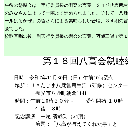
午後の懇親会は、実行委員長の開宴の言葉、２４期代表西村正さん
のみなさんによって手際よく進められました。そして、八鹿
ールはるかぜ」の皆さんによる素晴らしい合唱、３４期の皆
会でした。
校歌斉唱の後、副実行委員長の閉会の言葉、万歳三唱で第１
第１８回八高会親睦総
日時：令和7年11月30日（日）午前10時受付
場所：ＪＡたじま八鹿営農生活（研修）センター
養父市八鹿町朝倉1141
時間：午前１0時３０分～ 受付開始 １０時
午後 ３時
記念講演：中尾 清哉氏（24期）
演題：「八高が与えてくれた事」と