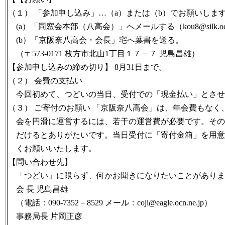
（１） 「参加申し込み」…（a）または（b）でお願いしま
(a）「同窓会本部（八高会）」へメールする（kou8@silk.ocn.
(b）「京阪奈八高会・会長」宅へ葉書を送る。
（〒573-0171 枚方市北山1丁目１７－７ 児島昌雄）
【参加申し込みの締め切り】 8月31日まで。
（２） 会費の支払い
今回初めて、つどいの当日、受付での「現金払い」とさせ
（３） ご寄付のお願い 「京阪奈八高会」は、年会費もな
会を円滑に運営するには、若干の運営費が必要です。その
だけるとありがたいです。当日受付に「寄付金箱」を用意
くお願いいたします。
【問い合わせ先】
「つどい」に限らず、何かお聞きになりたいことがありま
会 長 児島昌雄
（電話：090-7352－8529 メール：coji@eagle.ocn.ne.jp）
事務局長 片岡正彦