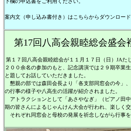
下欄の申込書をご利用ください。
案内文（申し込み書付き）はこちらからダウンロード
第17回八高会親睦総会盛会
第１７回八高会親睦総会が１１月１７日（日）JAた
２００余名の参加のもと、記念講演では２９期卒業生
と題してお話していただきました。
懇親の部では森田会長より「各支部同窓会の今」、
の行事の様子や八高生の活躍が紹介されました。
アトラクションとして「あさやなぎ」（ピアノ田中
期の皆さんによるじゃんけん大会が行われ、楽しく交
それぞれ同窓会と母校の発展を祈念しながら行事を