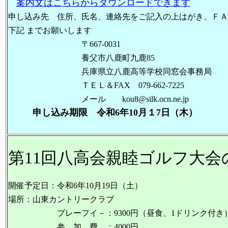
案内文はこちらからダウンロードできます
申し込み先 住所、氏名、連絡先をご記入の上はがき、ＦＡ
下記 までお願いします
〒667-0031
養父市八鹿町九鹿85
兵庫県立八鹿高等学校同窓会事務局
ＴＥＬ＆FAX 079-662-7225
メール kou8@silk.ocn.ne.jp
申し込み期限 令和6年10月１7日（木）
第11回八高会親睦ゴルフ大会
開催予定日：令和6年10月19日（土）
場所：山東カントリークラブ
プレーフイ－：9300円（昼食、1ドリンク付き
参 加 費 ：4000円