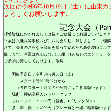
次回は令和6年10月19日（土）に山
よろしくお願いします。
記念大会（Part2
拝啓皆様におかれましては益々ご健勝にてお過ごしのことと
平素は八鹿高等学校並びに八高会活動に対しまして、ご理解
さて、会員のさらなる親睦を願って始めた八高会親睦ゴルフ
催します。今回はParat2として30組（120名）のエン
ご参加お待ちしております。敬具
開催予定日：令和5年9月30日（土）
スタート時間8時32分から
（各自スタート時間の30分前にはご参集願います）
場所：神鍋高原カントリークラブ
プレーフイ－：8900円（昼食、1ドリンク付き）
参 加 費 ：4000円（プレー費と一緒に精算願います