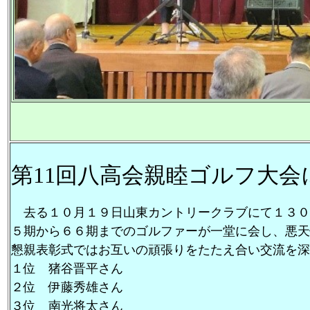
第11回八高会親睦ゴルフ大会
去る１０月１９日山東カントリークラブにて１３０
５期から６６期までのゴルファーが一堂に会し、悪天
懇親表彰式ではお互いの頑張りをたたえ合い交流を深
１位 猪谷晋平さん
２位 伊藤秀雄さん
３位 南光将太さん