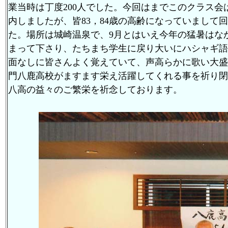
業当時は丁度200人でした。今回はまでこのクラス会
内しましたが、皆83，84歳の高齢になっていまして回
た。場所は城崎温泉で、9月とはいえ今年の猛暑はな
まって下さり、たちまち学生に戻り大いにハシャギ語
面なしに皆さんよく覚えていて、声高らかに歌い大盛
門八鹿高校がますます栄え活躍してくれる事を祈り閉
八高の益々のご繁栄を祈念しております。