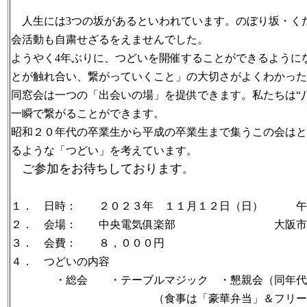
人生には3つの坂があるといわれています。のぼり坂・く
会活動も自粛せざるをえませんでした。
ようやく4年ぶりに、つどいを開催することができるように
とが触れ合い、繋がっていくこと」の大切さがよくわかった
同窓会は一つの「出会いの場」を提供できます。私たちは“
一瞬で繋がることができます。
昭和２０年代の卒業生から平成の卒業生まで集うこの会はと
るような「つどい」を考えています。
ご参加をお待ちしております
。
１． 日時： ２０２３年 １１月１２日（日） 午前1
２． 会場： 中央電気俱楽部 大阪市北区
３． 会費：
４． つどいの内容
・総会 ・テーブルマジック ・懇親会（同年代別で
（食事は「豪華弁当」＆フリードリ