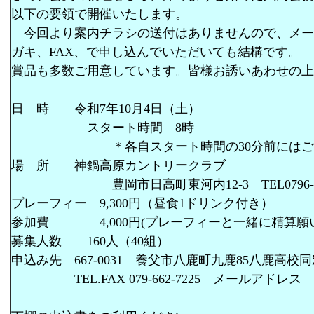
以下の要領で開催いたします。
今回より案内チラシの送付はありませんので、メー
ガキ、FAX、で申し込んでいただいても結構です。
賞品も多数ご用意しています。皆様お誘いあわせの上
日 時 令和7年10月4日（土）
スタート時間 8時
＊各自スタート時間の30分前にはご参
場 所 神鍋高原カントリークラブ
豊岡市日高町東河内12-3 TEL0796-45-
プレーフィー 9,300円（昼食1ドリンク付き）
参加費 4,000円(プレーフィーと一緒に精算願
募集人数 160人（40組）
申込み先 667-0031 養父市八鹿町九鹿85八鹿高校
TEL.FAX 079-662-7225 メールアドレス kou8@s