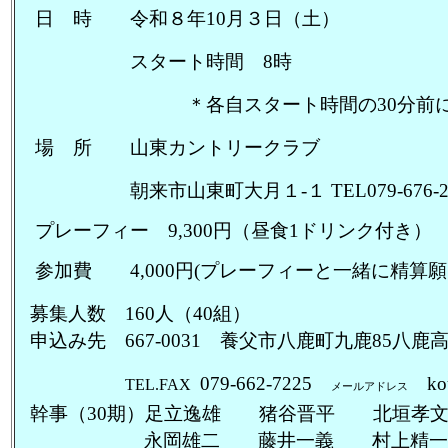
日 時 令和８年
10
月３日（土）
スタート時間
8
時
＊各自スタート時間の
30
分前
場 所 山東カントリークラブ
朝来市山東町大月１
-
１
TEL079-676
-
プレーフィー
9,300
円（昼食
1
ドリンク付き）
参加費
4,000
円
(
プレーフィーと一緒に精算願
募集人数
160
人（
40
組）
申込み先
667-0031
養父市八鹿町九鹿
85
八鹿
079-662-7225
ko
TEL.FAX
メールアドレス
幹事（30期）足立逸雄 猪谷晋平 北垣
永岡雄二 藤井一義 村上精一