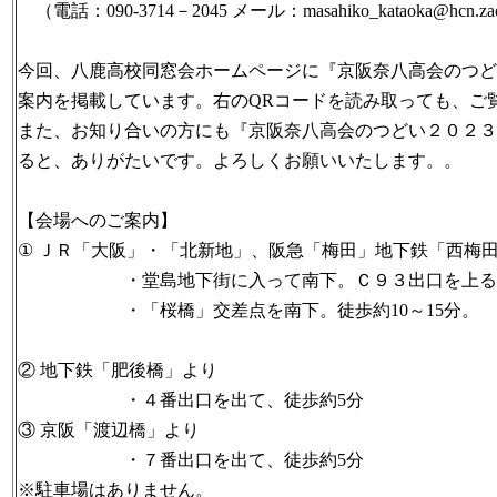
（電話：090-3714－2045 メール：masahiko_kataoka@hcn.zaq
今回、八鹿高校同窓会ホームページに『京阪奈八高会のつど
案内を掲載しています。右のQRコードを読み取っても、ご
また、お知り合いの方にも『京阪奈八高会のつどい２０２３
ると、ありがたいです。よろしくお願いいたします。。
【会場へのご案内】
① ＪＲ「大阪」・「北新地」、阪急「梅田」地下鉄「西梅
・堂島地下街に入って南下。Ｃ９３出口を上る
・「桜橋」交差点を南下。徒歩約10～15分。
② 地下鉄「肥後橋」より
・４番出口を出て、徒歩約5分
③ 京阪「渡辺橋」より
・７番出口を出て、徒歩約5分
※駐車場はありません。