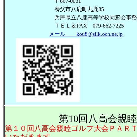
〒667-0031
養父市八鹿町九鹿85
兵庫県立八鹿高等学校同窓会事務
ＴＥＬ＆FAX 079-662-7225
メール kou8@silk.ocn.ne.jp
第10回八高会親
第１０回八高会親睦ゴルフ大会ＰＡＲ
いただきます。